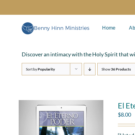
Skip
to
content
Home
Ab
Discover an intimacy with the Holy Spirit that w
Sort by
Popularity
Show
36 Products
El Et
$
8.00