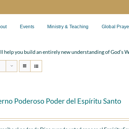
out
Events
Ministry & Teaching
Global Praye
ill help you build an entirely new understanding of God’s 
erno Poderoso Poder del Espíritu Santo