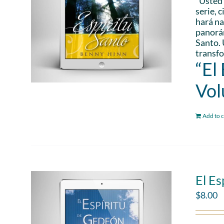
“Usted 
serie, 
hará na
panorám
Santo. 
transfo
“El
Vol
Add to c
El Es
$
8.00