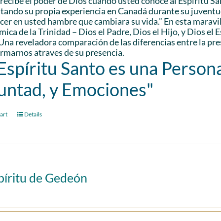
recibe el poder de Dios cuando usted conoce al Espíritu S
citando su propia experiencia en Canadá durante su juventu
cer en usted hambre que cambiara su vida.” En esta maravil
ica de la Trinidad – Dios el Padre, Dios el Hijo, y Dios el 
Una reveladora comparación de las diferencias entre la pr
rmarnos atraves de su presencia.
 Espíritu Santo es una Persona
untad, y Emociones"
art
Details
píritu de Gedeón