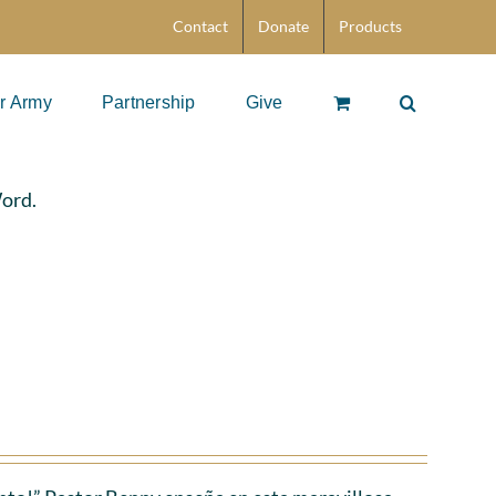
Contact
Donate
Products
r Army
Partnership
Give
Word.