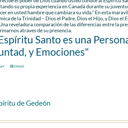
recibe el poder de Dios cuando usted conoce al Espíritu S
citando su propia experiencia en Canadá durante su juventu
cer en usted hambre que cambiara su vida.” En esta maravil
ica de la Trinidad – Dios el Padre, Dios el Hijo, y Dios el 
Una reveladora comparación de las diferencias entre la pr
rmarnos atraves de su presencia.
 Espíritu Santo es una Persona
untad, y Emociones"
art
Details
píritu de Gedeón