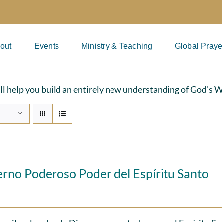
out
Events
Ministry & Teaching
Global Praye
ill help you build an entirely new understanding of God’s 
erno Poderoso Poder del Espíritu Santo