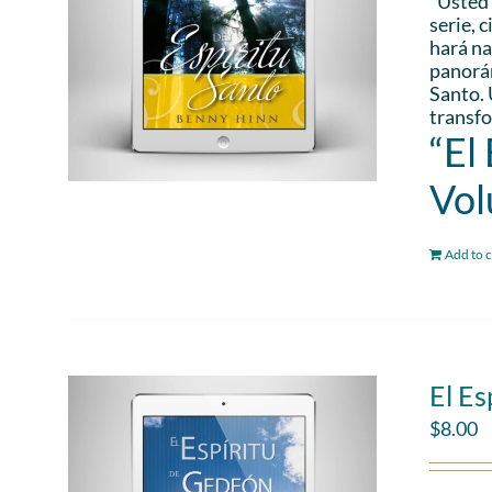
“Usted 
serie, 
hará na
panorám
Santo. 
transfo
“El
Vol
Add to c
El Es
$
8.00