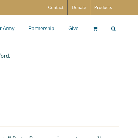
Contact
Donate
Products
r Army
Partnership
Give
Word.