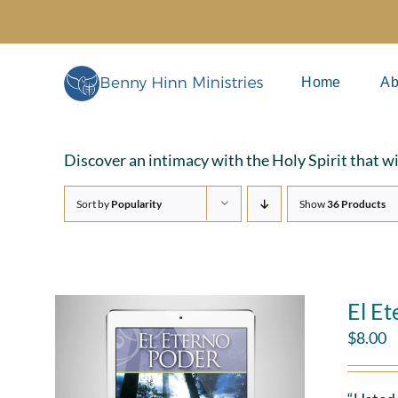
Skip
to
content
Home
Ab
Discover an intimacy with the Holy Spirit that w
Sort by
Popularity
Show
36 Products
El Et
$
8.00