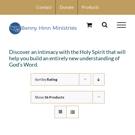
Skip
Contact
Donate
Products
to
content
Discover an intimacy with the Holy Spirit that will
help you build an entirely new understanding of
God’s Word.
Sort by
Rating
Show
36 Products