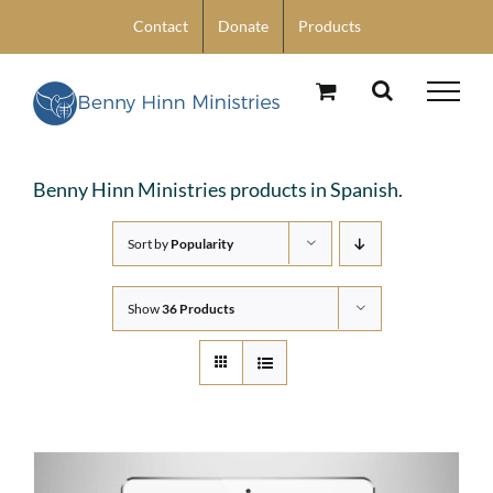
Skip
Contact
Donate
Products
to
content
Benny Hinn Ministries products in Spanish.
Sort by
Popularity
Show
36 Products