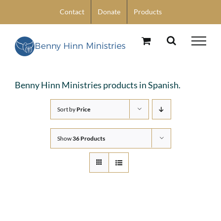
Skip
Contact
Donate
Products
to
content
Benny Hinn Ministries products in Spanish.
Sort by
Price
Show
36 Products