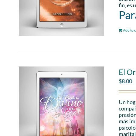
fin, es
Par
Add to c
El Or
$
8.00
Un hoga
compañe
presión
más imp
psicoló
marital