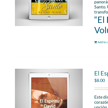
panorám
Santo. 
transfo
“El
Vol
Add to c
El Es
$
8.00
Este di
corazón
unción 