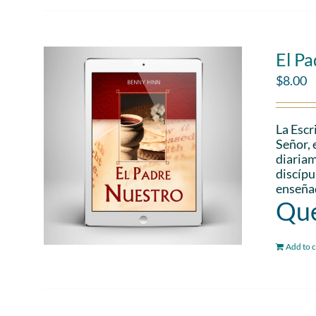
El P
$
8.00
La Escr
Señor, 
diariam
discípu
enseñad
Que
Add to c