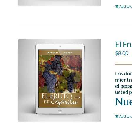
Add to c
El Fr
$
8.00
Los don
mientra
el peca
usted p
Nue
Add to c