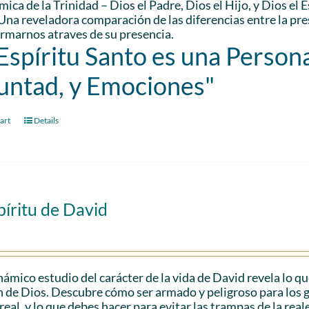
ica de la Trinidad – Dios el Padre, Dios el Hijo, y Dios el 
Una reveladora comparación de las diferencias entre la pr
rmarnos atraves de su presencia.
 Espíritu Santo es una Persona
untad, y Emociones"
art
Details
píritu de David
námico estudio del carácter de la vida de David revela lo qu
 de Dios. Descubre cómo ser armado y peligroso para los 
real, y lo que debes hacer para evitar las trampas de la reale