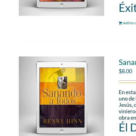
Éxi
Add to c
Sana
$
8.00
En esta
uno de 
Jesús, 
viniero
obra en
Él 