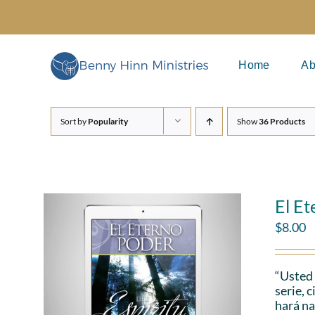
Skip
to
content
Home
Ab
Sort by
Popularity
Show
36 Products
El Et
$
8.00
“Usted 
serie, 
hará na