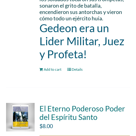
sonaron el grito de batalla,
encendieron sus antorchas y vieron
cómo todo un ejército huía.
Gedeon era un
Lider Militar, Juez
y Profeta!
Add to cart
Details
El Eterno Poderoso Poder
del Espíritu Santo
$
8.00