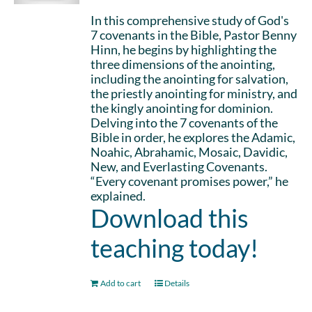
In this comprehensive study of God's
7 covenants in the Bible, Pastor Benny
Hinn, he begins by highlighting the
three dimensions of the anointing,
including the anointing for salvation,
the priestly anointing for ministry, and
the kingly anointing for dominion.
Delving into the 7 covenants of the
Bible in order, he explores the Adamic,
Noahic, Abrahamic, Mosaic, Davidic,
New, and Everlasting Covenants.
“Every covenant promises power,” he
explained.
Download this
teaching today!
Add to cart
Details