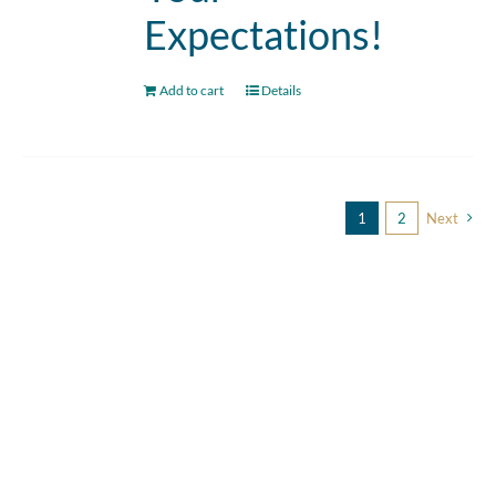
Expectations!
Add to cart
Details
1
2
Next