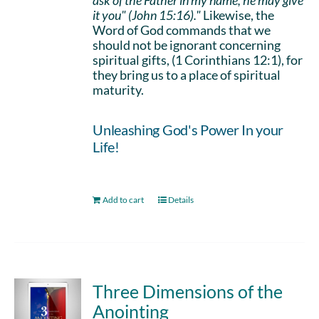
ask of the Father in my name, he may give
it you" (John 15:16)."
Likewise, the
Word of God commands that we
should not be ignorant concerning
spiritual gifts, (1 Corinthians 12:1), for
they bring us to a place of spiritual
maturity.
Unleashing God's Power In your
Life!
Add to cart
Details
Three Dimensions of the
Anointing