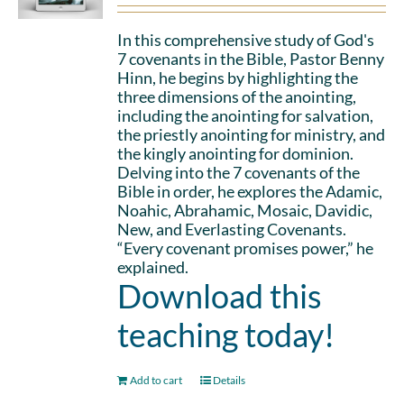
In this comprehensive study of God's
7 covenants in the Bible, Pastor Benny
Hinn, he begins by highlighting the
three dimensions of the anointing,
including the anointing for salvation,
the priestly anointing for ministry, and
the kingly anointing for dominion.
Delving into the 7 covenants of the
Bible in order, he explores the Adamic,
Noahic, Abrahamic, Mosaic, Davidic,
New, and Everlasting Covenants.
“Every covenant promises power,” he
explained.
Download this
teaching today!
Add to cart
Details