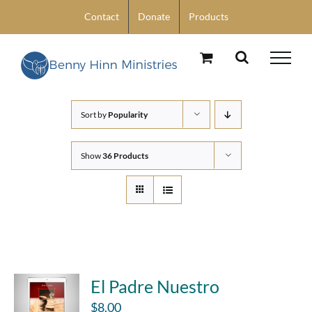
Skip
Contact
Donate
Products
to
content
Sort by
Popularity
Show
36 Products
El Padre Nuestro
$
8.00