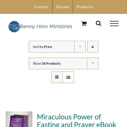
Skip
Contact
Donate
Products
to
content
Sort by
Price
Show
36 Products
Miraculous Power of
Fasting and Prayer eBook