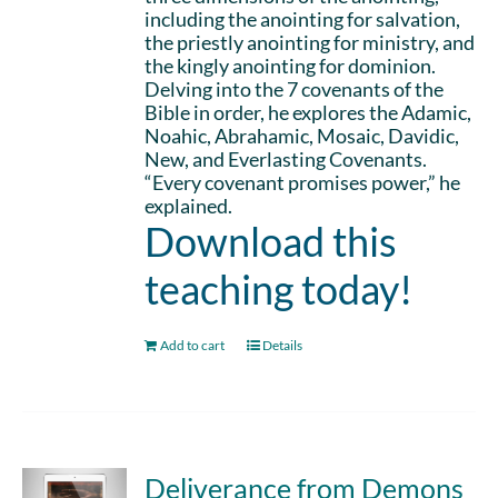
including the anointing for salvation,
the priestly anointing for ministry, and
the kingly anointing for dominion.
Delving into the 7 covenants of the
Bible in order, he explores the Adamic,
Noahic, Abrahamic, Mosaic, Davidic,
New, and Everlasting Covenants.
“Every covenant promises power,” he
explained.
Download this
teaching today!
Add to cart
Details
Deliverance from Demons