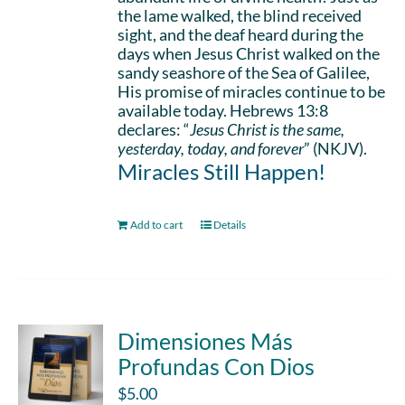
the lame walked, the blind received
sight, and the deaf heard during the
days when Jesus Christ walked on the
sandy seashore of the Sea of Galilee,
His promise of miracles continue to be
available today. Hebrews 13:8
declares: “
Jesus Christ is the same,
yesterday, today, and forever
” (NKJV).
Miracles Still Happen!
Add to cart
Details
Dimensiones Más
Profundas Con Dios
$
5.00