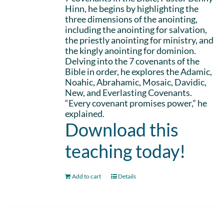
Hinn, he begins by highlighting the
three dimensions of the anointing,
including the anointing for salvation,
the priestly anointing for ministry, and
the kingly anointing for dominion.
Delving into the 7 covenants of the
Bible in order, he explores the Adamic,
Noahic, Abrahamic, Mosaic, Davidic,
New, and Everlasting Covenants.
“Every covenant promises power,” he
explained.
Download this
teaching today!
Add to cart
Details