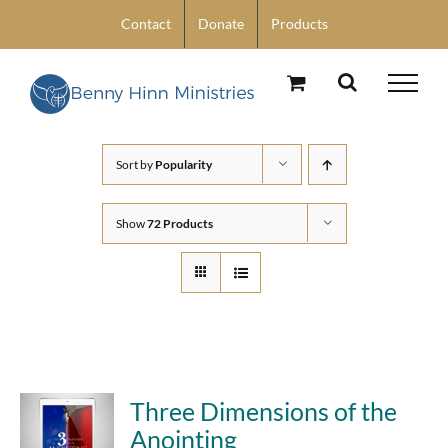
Skip
Contact
Donate
Products
to
content
Sort by
Popularity
Show
72 Products
Three Dimensions of the
Anointing