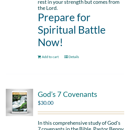
rest in your strength but comes from
the Lord.
Prepare for
Spiritual Battle
Now!
Add to cart
Details
God’s 7 Covenants
$
30.00
In this comprehensive study of God's
7 covenants in the Bible, Pastor Benny