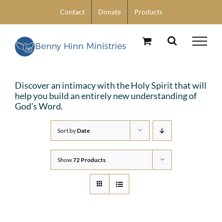
Skip
Contact
Donate
Products
to
content
Discover an intimacy with the Holy Spirit that will
help you build an entirely new understanding of
God’s Word.
Sort by
Date
Show
72 Products