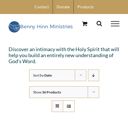
Skip
Contact
Donate
Products
to
content
Discover an intimacy with the Holy Spirit that will
help you build an entirely new understanding of
God’s Word.
Sort by
Date
Show
36 Products