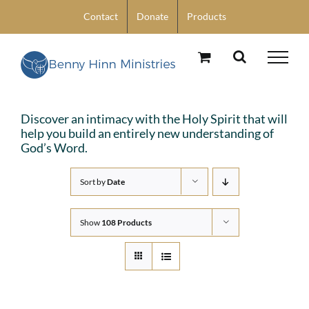
Skip
Contact
Donate
Products
to
content
Discover an intimacy with the Holy Spirit that will
help you build an entirely new understanding of
God’s Word.
Sort by
Date
Show
108 Products