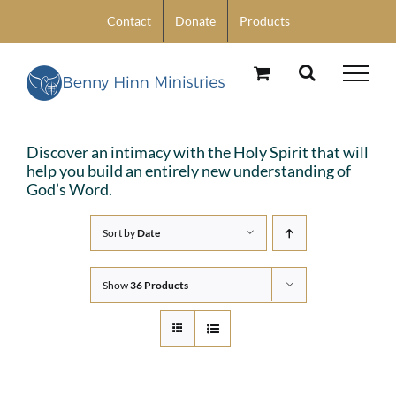
Skip
Contact
Donate
Products
to
content
Discover an intimacy with the Holy Spirit that will
help you build an entirely new understanding of
God’s Word.
Sort by
Date
Show
36 Products