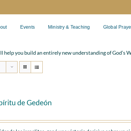
out
Events
Ministry & Teaching
Global Praye
ill help you build an entirely new understanding of God’s 
píritu de Gedeón