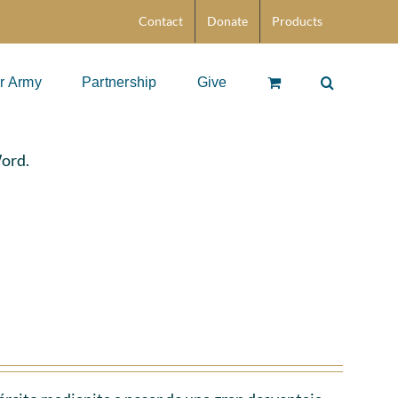
Contact
Donate
Products
r Army
Partnership
Give
Word.