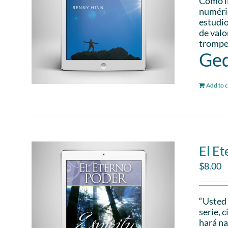
Como lí
numéric
estudio
de valo
trompet
Ged
Add to c
El Et
$
8.00
“Usted 
serie, 
hará na