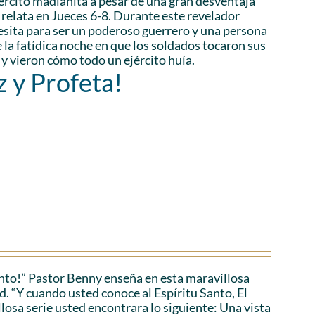
ejército madianita a pesar de una gran desventaja
relata en Jueces 6-8. Durante este revelador
esita para ser un poderoso guerrero y una persona
la fatídica noche en que los soldados tocaron sus
 y vieron cómo todo un ejército huía.
z y Profeta!
anto!” Pastor Benny enseña en esta maravillosa
d. “Y cuando usted conoce al Espíritu Santo, El
losa serie usted encontrara lo siguiente: Una vista