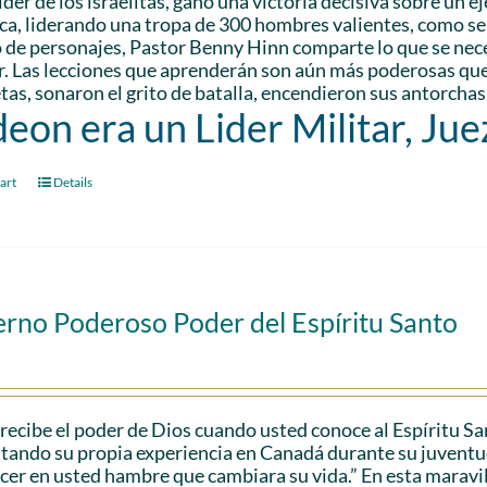
der de los israelitas, ganó una victoria decisiva sobre un 
a, liderando una tropa de 300 hombres valientes, como se 
 de personajes, Pastor Benny Hinn comparte lo que se nec
r. Las lecciones que aprenderán son aún más poderosas que 
as, sonaron el grito de batalla, encendieron sus antorchas
eon era un Lider Militar, Jue
art
Details
erno Poderoso Poder del Espíritu Santo
recibe el poder de Dios cuando usted conoce al Espíritu S
citando su propia experiencia en Canadá durante su juventu
cer en usted hambre que cambiara su vida.” En esta maravil