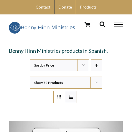
Skip
Contact
Donate
Products
to
content
Benny Hinn Ministries products in Spanish.
Sort by
Price
Show
72 Products