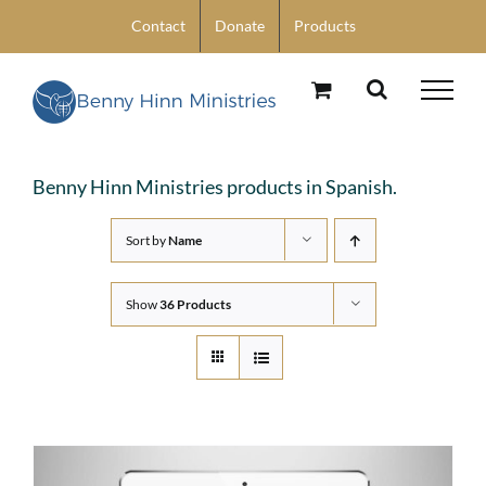
Skip
Contact
Donate
Products
to
content
Benny Hinn Ministries products in Spanish.
Sort by
Name
Show
36 Products