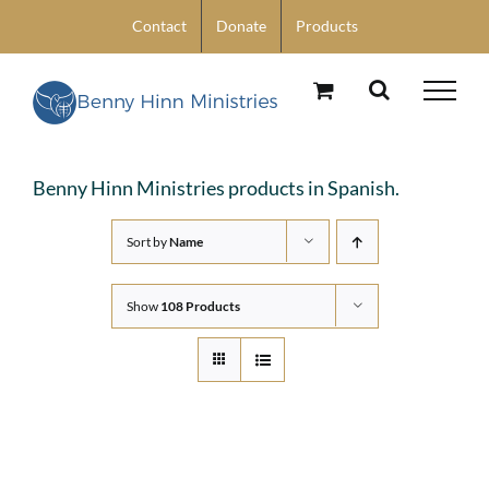
Skip
Contact
Donate
Products
to
content
Benny Hinn Ministries products in Spanish.
Sort by
Name
Show
108 Products