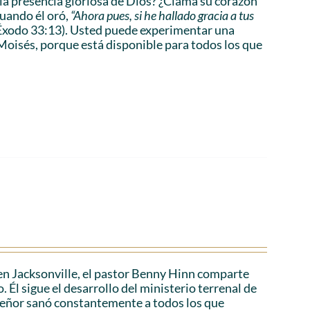
a presencia gloriosa de Dios? ¿Clama su corazón
cuando él oró,
“Ahora pues, si he hallado gracia a tus
Éxodo 33:13). Usted puede experimentar una
Moisés, porque está disponible para todos los que
en Jacksonville, el pastor Benny Hinn comparte
 Él sigue el desarrollo del ministerio terrenal de
 Señor sanó constantemente a todos los que