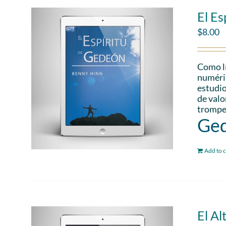
El Es
$
8.00
Como lí
numéric
estudio
de valo
trompet
Ged
Add to c
El Al