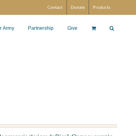
Contact
Donate
Products
r Army
Partnership
Give