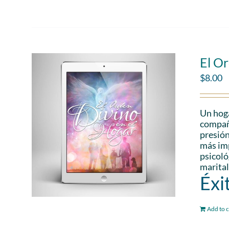
El Or
$
8.00
Un hoga
compañe
presión
más imp
psicoló
marital
Éxi
Add to c