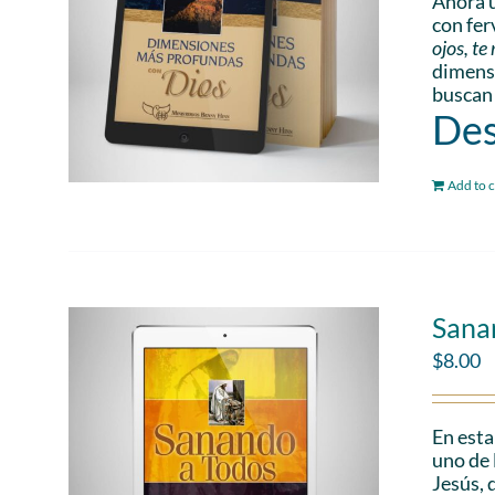
Añora u
con fer
ojos, t
dimensi
buscan
Des
Add to c
Sana
$
8.00
En esta
uno de 
Jesús, 