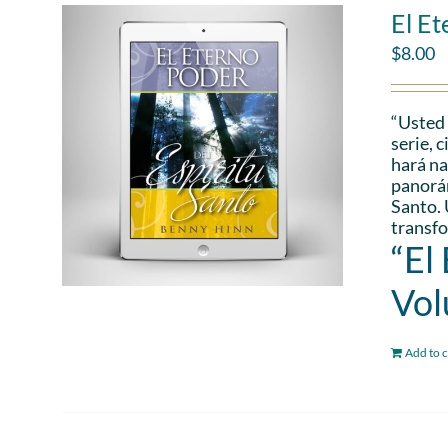
El Et
$
8.00
“Usted 
serie, 
hará na
panorám
Santo. 
transfo
“El
Vol
Add to c