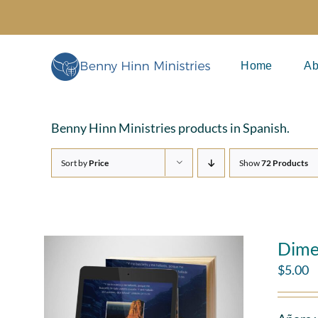
Skip
to
content
Home
Ab
Benny Hinn Ministries products in Spanish.
Sort by
Price
Show
72 Products
Dime
$
5.00