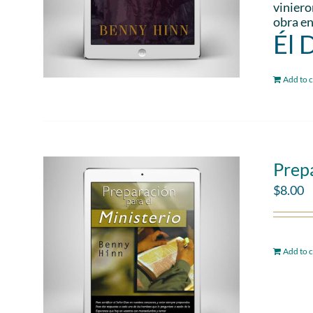
viniero
obra en
Él 
Add to c
Prepa
$
8.00
Add to c