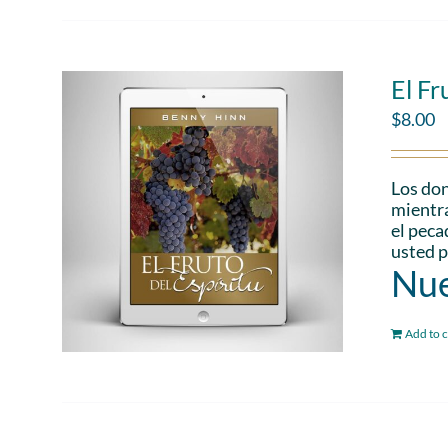
El Fr
$
8.00
Los don
mientra
el peca
usted p
Nue
Add to c