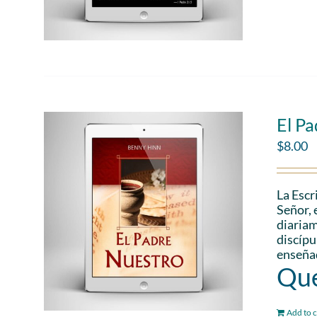
El P
$
8.00
La Escr
Señor, 
diariam
discípu
enseñad
Que
Add to c