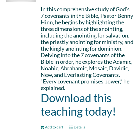
In this comprehensive study of God's
7 covenants in the Bible, Pastor Benny
Hinn, he begins by highlighting the
three dimensions of the anointing,
including the anointing for salvation,
the priestly anointing for ministry, and
the kingly anointing for dominion.
Delving into the 7 covenants of the
Bible in order, he explores the Adamic,
Noahic, Abrahamic, Mosaic, Davidic,
New, and Everlasting Covenants.
“Every covenant promises power,” he
explained.
Download this
teaching today!
Add to cart
Details