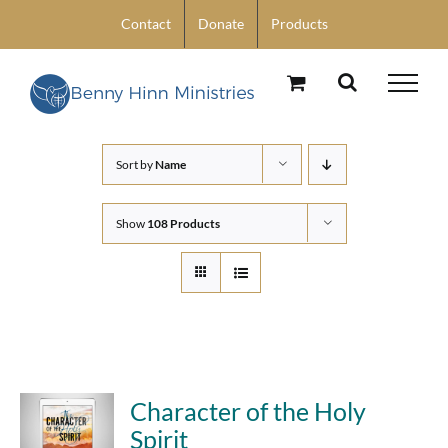
Skip
Contact
Donate
Products
to
content
Sort by
Name
Show
108 Products
Character of the Holy
Spirit