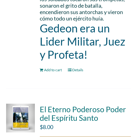
sonaron el grito de batalla,
encendieron sus antorchas y vieron
cómo todo un ejército huía.
Gedeon era un
Lider Militar, Juez
y Profeta!
Add to cart
Details
El Eterno Poderoso Poder
del Espíritu Santo
$
8.00