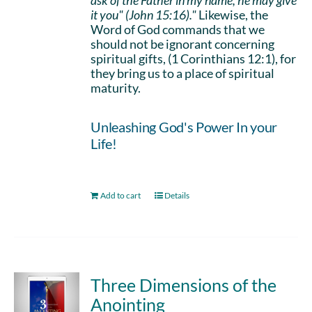
ask of the Father in my name, he may give
it you" (John 15:16)."
Likewise, the
Word of God commands that we
should not be ignorant concerning
spiritual gifts, (1 Corinthians 12:1), for
they bring us to a place of spiritual
maturity.
Unleashing God's Power In your
Life!
Add to cart
Details
Three Dimensions of the
Anointing