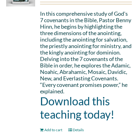
In this comprehensive study of God's
7 covenants in the Bible, Pastor Benny
Hinn, he begins by highlighting the
three dimensions of the anointing,
including the anointing for salvation,
the priestly anointing for ministry, and
the kingly anointing for dominion.
Delving into the 7 covenants of the
Bible in order, he explores the Adamic,
Noahic, Abrahamic, Mosaic, Davidic,
New, and Everlasting Covenants.
“Every covenant promises power,” he
explained.
Download this
teaching today!
Add to cart
Details