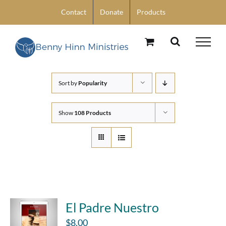
Skip
Contact
Donate
Products
to
content
Sort by
Popularity
Show
108 Products
El Padre Nuestro
$
8.00