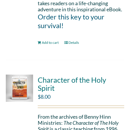
takes readers on a life-changing
adventure in this inspirational eBook.
Order this key to your
survival!
Add to cart
Details
Character of the Holy
Spirit
$
8.00
From the archives of Benny Hinn
Ministries:
The Character of The Holy
Spirit
is a classic teaching from 1996