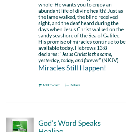
whole. He wants you to enjoy an
abundant life of divine health! Just as
the lame walked, the blind received
sight, and the deaf heard during the
days when Jesus Christ walked on the
sandy seashore of the Sea of Galilee,
His promise of miracles continue to be
available today. Hebrews 13:8
declares: “
Jesus Christ is the same,
yesterday, today, and forever
” (NKJV).
Miracles Still Happen!
Add to cart
Details
God’s Word Speaks
Healing