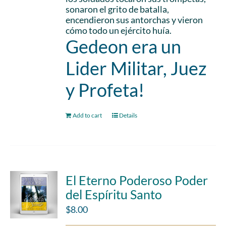
sonaron el grito de batalla,
encendieron sus antorchas y vieron
cómo todo un ejército huía.
Gedeon era un
Lider Militar, Juez
y Profeta!
Add to cart
Details
El Eterno Poderoso Poder
del Espíritu Santo
$
8.00