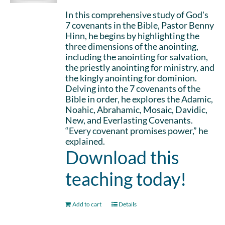
In this comprehensive study of God's
7 covenants in the Bible, Pastor Benny
Hinn, he begins by highlighting the
three dimensions of the anointing,
including the anointing for salvation,
the priestly anointing for ministry, and
the kingly anointing for dominion.
Delving into the 7 covenants of the
Bible in order, he explores the Adamic,
Noahic, Abrahamic, Mosaic, Davidic,
New, and Everlasting Covenants.
“Every covenant promises power,” he
explained.
Download this
teaching today!
Add to cart
Details