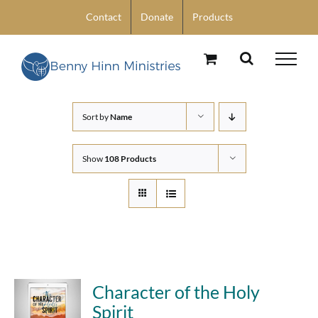
Skip
Contact
Donate
Products
to
content
Sort by
Name
Show
108 Products
Character of the Holy
Spirit