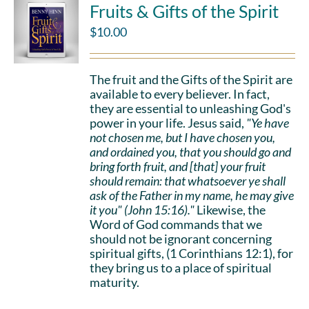
Fruits & Gifts of the Spirit
$
10.00
The fruit and the Gifts of the Spirit are
available to every believer. In fact,
they are essential to unleashing God's
power in your life. Jesus said,
"Ye have
not chosen me, but I have chosen you,
and ordained you, that you should go and
bring forth fruit, and [that] your fruit
should remain: that whatsoever ye shall
ask of the Father in my name, he may give
it you" (John 15:16)."
Likewise, the
Word of God commands that we
should not be ignorant concerning
spiritual gifts, (1 Corinthians 12:1), for
they bring us to a place of spiritual
maturity.