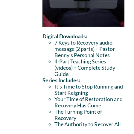
Digital Downloads:
7 Keys to Recovery audio
message (2 parts)
+ Pastor
Benny’s Personal Notes
4-Part Teaching Series
(videos) + Complete Study
Guide
Series Includes:
It’s Time to Stop Running and
Start Reigning
Your Time of Restoration and
Recovery Has Come
The Turning Point of
Recovery
The Authority to Recover All