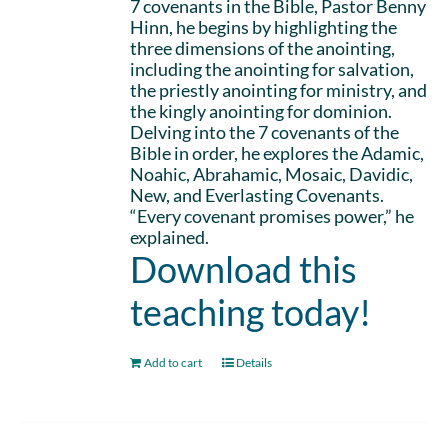
7 covenants in the Bible, Pastor Benny
Hinn, he begins by highlighting the
three dimensions of the anointing,
including the anointing for salvation,
the priestly anointing for ministry, and
the kingly anointing for dominion.
Delving into the 7 covenants of the
Bible in order, he explores the Adamic,
Noahic, Abrahamic, Mosaic, Davidic,
New, and Everlasting Covenants.
“Every covenant promises power,” he
explained.
Download this
teaching today!
Add to cart
Details