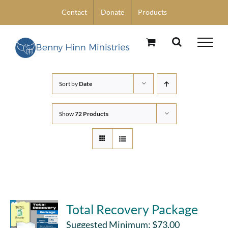
Skip
Contact
Donate
Products
to
content
Sort by
Date
Show
72 Products
Total Recovery Package
Suggested Minimum:
$
73.00