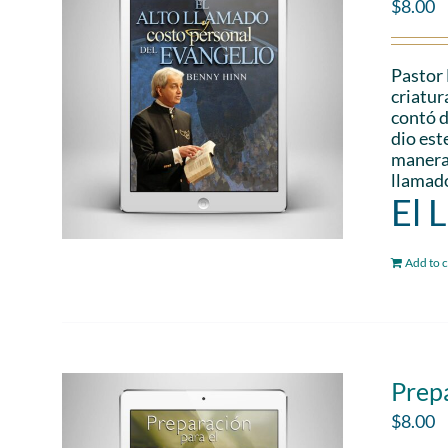
$
8.00
Pastor 
criatur
contó d
dio est
manera 
llamado
El 
Add to c
Prepa
$
8.00