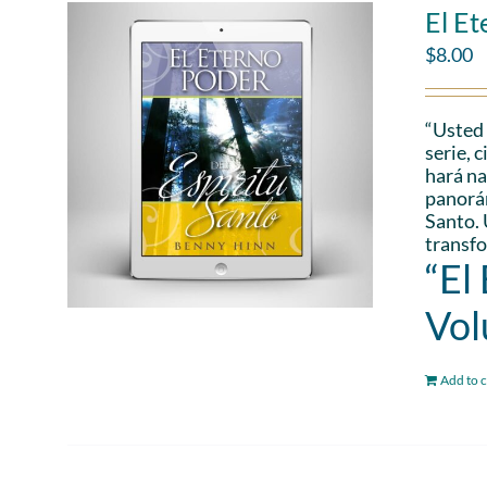
El Et
$
8.00
“Usted 
serie, 
hará na
panorám
Santo. 
transfo
“El
Vol
Add to c