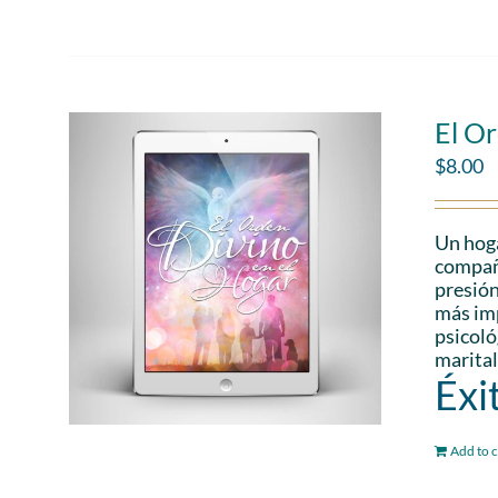
El Or
$
8.00
Un hoga
compañe
presión
más imp
psicoló
marital
Éxi
Add to c