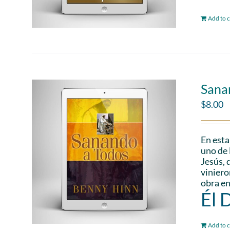
Add to c
Sana
$
8.00
En esta
uno de 
Jesús, 
viniero
obra en
Él 
Add to c