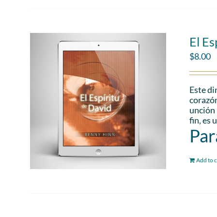
El Es
$
8.00
Este di
corazón
unción 
fin, es
Par
Add to c