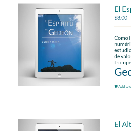
El Es
$
8.00
Como lí
numéric
estudio
de valo
trompet
Ged
Add to c
El Al