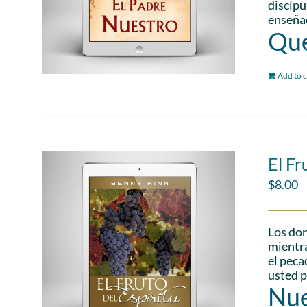
discípu
enseñad
Que
Add to c
El Fr
$
8.00
Los don
mientra
el peca
usted p
Nue