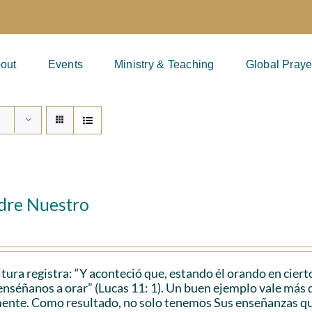
out
Events
Ministry & Teaching
Global Praye
adre Nuestro
itura registra: “Y aconteció que, estando él orando en cierto
enséñanos a orar” (Lucas 11: 1). Un buen ejemplo vale más q
ente. Como resultado, no solo tenemos Sus enseñanzas que