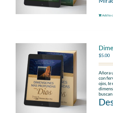
Mirac
Add to c
Dime
$
5.00
Añora u
con fer
ojos, t
dimensi
buscan
Des