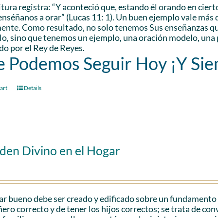
itura registra: “Y aconteció que, estando él orando en cierto
enséñanos a orar” (Lucas 11: 1). Un buen ejemplo vale más q
ente. Como resultado, no solo tenemos Sus enseñanzas que
lo, sino que tenemos un ejemplo, una oración modelo, una 
o por el Rey de Reyes.
 Podemos Seguir Hoy ¡Y Si
art
Details
den Divino en el Hogar
r bueno debe ser creado y edificado sobre un fundamento só
ro correcto y de tener los hijos correctos; se trata de con