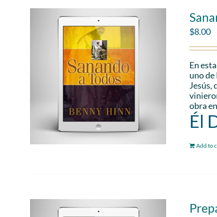
Sana
$
8.00
En esta
uno de 
Jesús, 
viniero
obra en
Él 
Add to c
Prepa