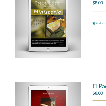
$
8.00
Add to c
El P
$
8.00