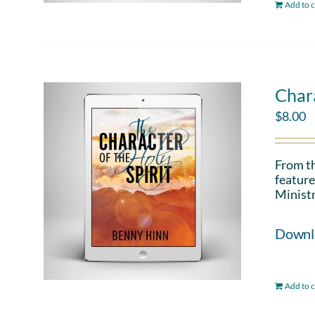
Add to c
Chara
$
8.00
From th
feature
Ministr
Downloa
Add to c