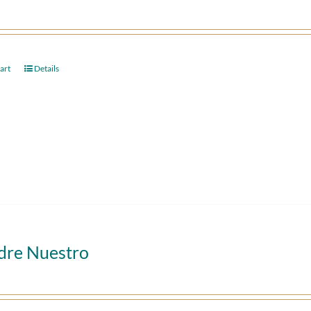
art
Details
adre Nuestro