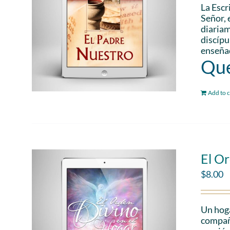
La Escr
Señor, 
diariam
discípu
enseñad
Que
Add to c
El Or
$
8.00
Un hoga
compañe