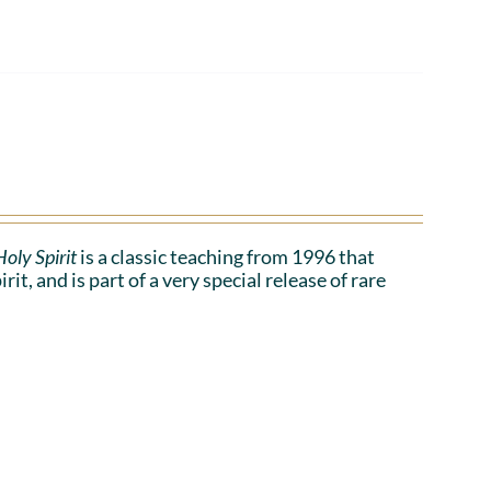
oly Spirit
is a classic teaching from 1996 that
t, and is part of a very special release of rare