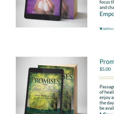
focus t
and cha
Empo
Add to c
Prom
$
5.00
Passag
of heal
enjoy a
the day
be avai