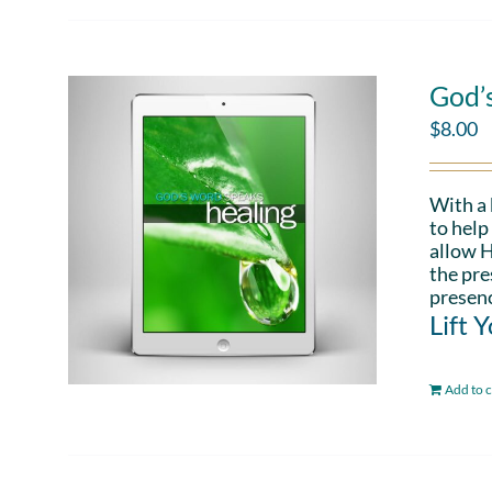
God’
$
8.00
With a
to help
allow H
the pre
presenc
Lift 
Add to c