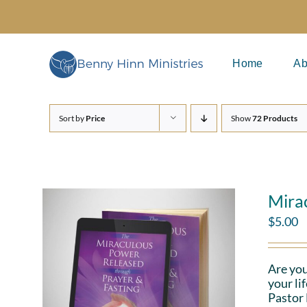
Skip
to
content
Home
Ab
Sort by
Price
Show
72 Products
Mira
$
5.00
Are you
your li
Pastor 