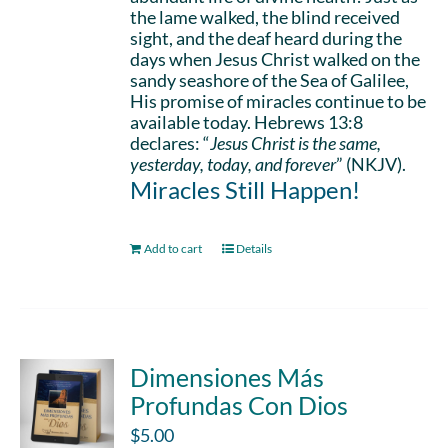
the lame walked, the blind received
sight, and the deaf heard during the
days when Jesus Christ walked on the
sandy seashore of the Sea of Galilee,
His promise of miracles continue to be
available today. Hebrews 13:8
declares: “
Jesus Christ is the same,
yesterday, today, and forever
” (NKJV).
Miracles Still Happen!
Add to cart
Details
Dimensiones Más
Profundas Con Dios
$
5.00