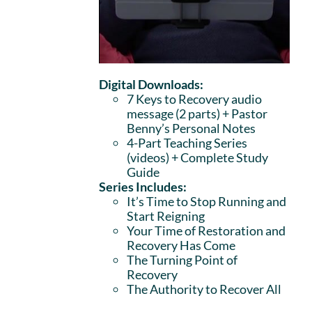
Digital Downloads:
7 Keys to Recovery audio
message (2 parts)
+ Pastor
Benny’s Personal Notes
4-Part Teaching Series
(videos) + Complete Study
Guide
Series Includes:
It’s Time to Stop Running and
Start Reigning
Your Time of Restoration and
Recovery Has Come
The Turning Point of
Recovery
The Authority to Recover All