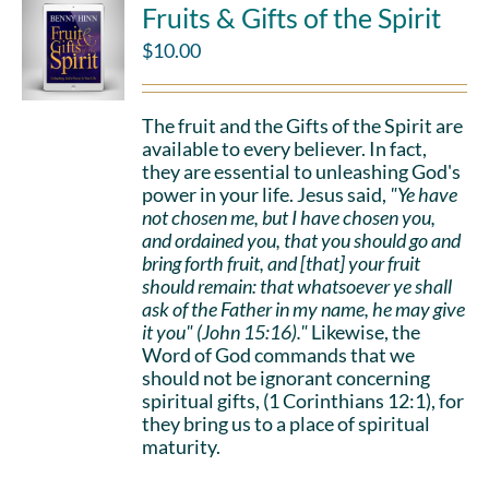
Fruits & Gifts of the Spirit
$
10.00
The fruit and the Gifts of the Spirit are
available to every believer. In fact,
they are essential to unleashing God's
power in your life. Jesus said,
"Ye have
not chosen me, but I have chosen you,
and ordained you, that you should go and
bring forth fruit, and [that] your fruit
should remain: that whatsoever ye shall
ask of the Father in my name, he may give
it you" (John 15:16)."
Likewise, the
Word of God commands that we
should not be ignorant concerning
spiritual gifts, (1 Corinthians 12:1), for
they bring us to a place of spiritual
maturity.