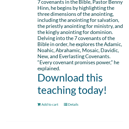
7 covenants in the Bible, Pastor Benny
Hinn, he begins by highlighting the
three dimensions of the anointing,
including the anointing for salvation,
the priestly anointing for ministry, and
the kingly anointing for dominion.
Delving into the 7 covenants of the
Bible in order, he explores the Adamic,
Noahic, Abrahamic, Mosaic, Davidic,
New, and Everlasting Covenants.
“Every covenant promises power,” he
explained.
Download this
teaching today!
Add to cart
Details