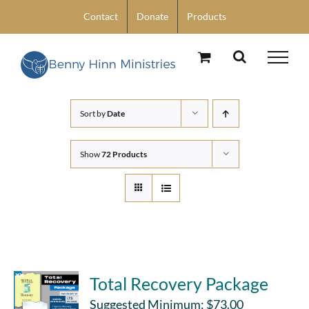
Skip
Contact
Donate
Products
to
content
Sort by
Date
Show
72 Products
Total Recovery Package
Suggested Minimum:
$
73.00