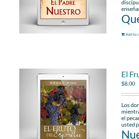
discípu
enseñad
Que
Add to c
El Fr
$
8.00
Los don
mientra
el peca
usted p
Nue