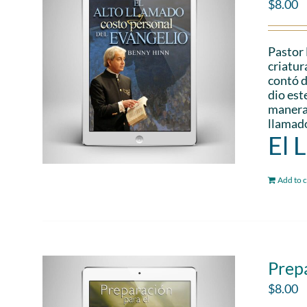
$
8.00
Pastor 
criatur
contó d
dio est
manera 
llamado
El 
Add to c
Prepa
$
8.00