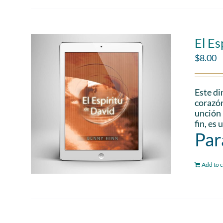
El Es
$
8.00
Este di
corazón
unción 
fin, es
Par
Add to c