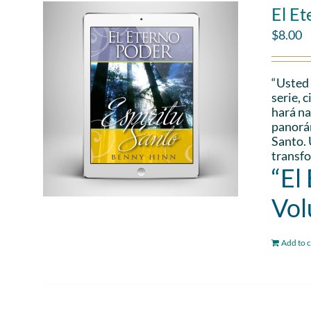
El Et
$
8.00
“Usted 
serie, 
hará na
panorám
Santo. 
transfo
“El
Vol
Add to c