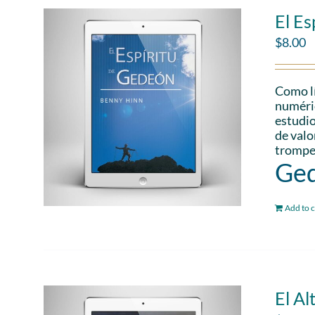
El Es
$
8.00
Como lí
numéric
estudio
de valo
trompet
Ged
Add to c
El Al