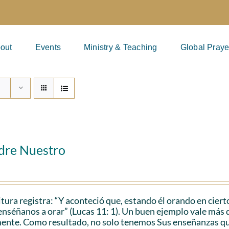
out
Events
Ministry & Teaching
Global Praye
adre Nuestro
itura registra: “Y aconteció que, estando él orando en cierto
enséñanos a orar” (Lucas 11: 1). Un buen ejemplo vale más q
ente. Como resultado, no solo tenemos Sus enseñanzas que