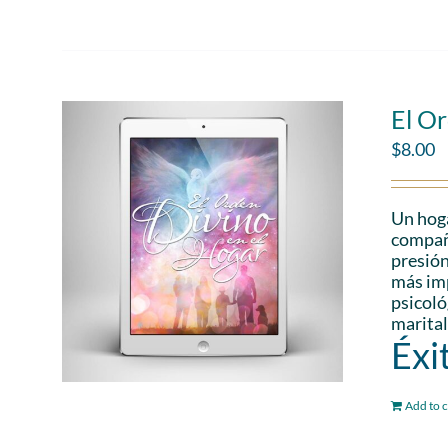
El Or
$
8.00
Un hoga
compañe
presión
más imp
psicoló
marital
Éxi
Add to c