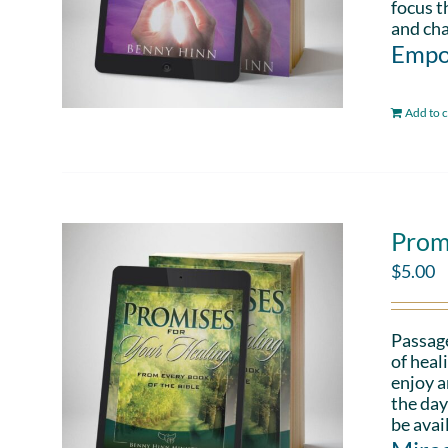
focus t
and cha
Empo
Add to c
Prom
$
5.00
Passag
of heal
enjoy a
the day
be avai