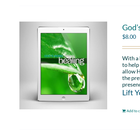
God’
$
8.00
With a
to help
allow H
the pre
presenc
Lift 
Add to c