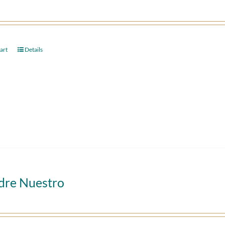
art
Details
adre Nuestro