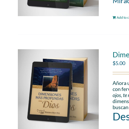
Mirac
Add to c
Dime
$
5.00
Añora u
con fer
ojos, t
dimensi
buscan
Des