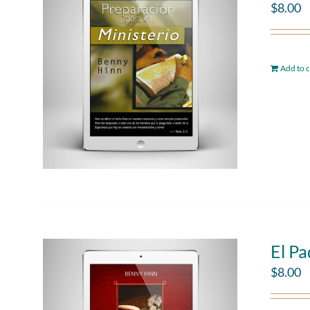
$
8.00
Add to c
El P
$
8.00