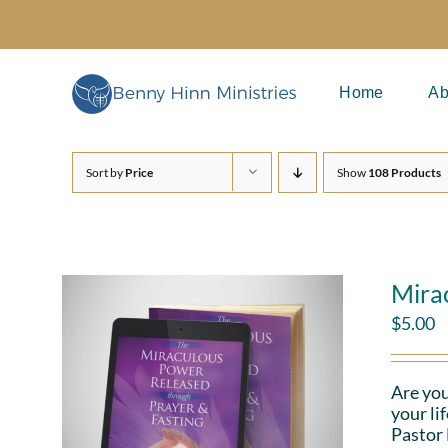
Skip
to
content
Home
Ab
Sort by
Price
Show
108 Products
Mira
$
5.00
Are you
your li
Pastor 