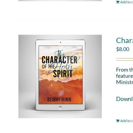
Add to c
Chara
$
8.00
From th
feature
Ministr
Downloa
Add to c