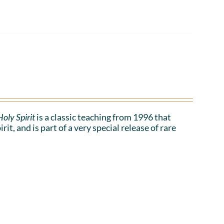
oly Spirit
is a classic teaching from 1996 that
t, and is part of a very special release of rare