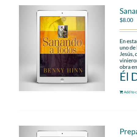
Sana
$
8.00
En esta
uno de 
Jesús, 
viniero
obra en
Él 
Add to c
Prepa