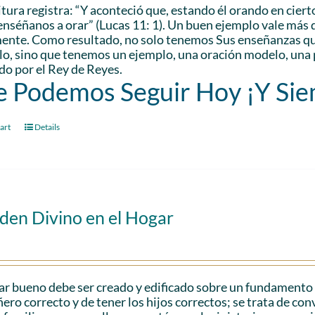
itura registra: “Y aconteció que, estando él orando en cierto
enséñanos a orar” (Lucas 11: 1). Un buen ejemplo vale más q
ente. Como resultado, no solo tenemos Sus enseñanzas que
lo, sino que tenemos un ejemplo, una oración modelo, una 
o por el Rey de Reyes.
 Podemos Seguir Hoy ¡Y Si
art
Details
den Divino en el Hogar
r bueno debe ser creado y edificado sobre un fundamento só
ro correcto y de tener los hijos correctos; se trata de con