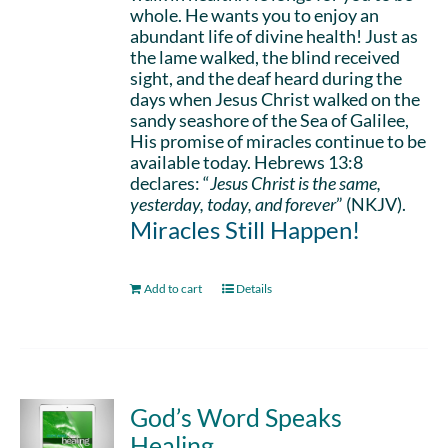
whole. He wants you to enjoy an
abundant life of divine health! Just as
the lame walked, the blind received
sight, and the deaf heard during the
days when Jesus Christ walked on the
sandy seashore of the Sea of Galilee,
His promise of miracles continue to be
available today. Hebrews 13:8
declares: “
Jesus Christ is the same,
yesterday, today, and forever
” (NKJV).
Miracles Still Happen!
Add to cart
Details
God’s Word Speaks
Healing