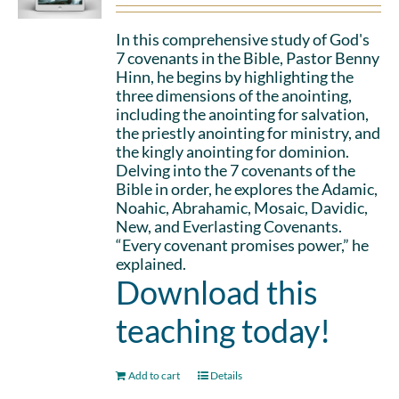
In this comprehensive study of God's
7 covenants in the Bible, Pastor Benny
Hinn, he begins by highlighting the
three dimensions of the anointing,
including the anointing for salvation,
the priestly anointing for ministry, and
the kingly anointing for dominion.
Delving into the 7 covenants of the
Bible in order, he explores the Adamic,
Noahic, Abrahamic, Mosaic, Davidic,
New, and Everlasting Covenants.
“Every covenant promises power,” he
explained.
Download this
teaching today!
Add to cart
Details