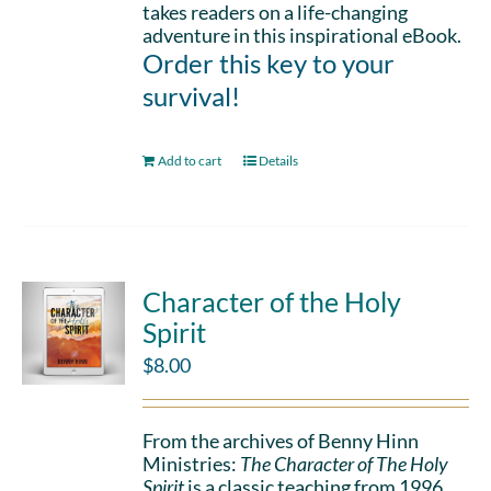
takes readers on a life-changing
adventure in this inspirational eBook.
Order this key to your
survival!
Add to cart
Details
Character of the Holy
Spirit
$
8.00
From the archives of Benny Hinn
Ministries:
The Character of The Holy
Spirit
is a classic teaching from 1996