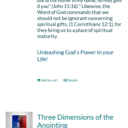
ask of the Father in my name, he may give
it you" (John 15:16)."
Likewise, the
Word of God commands that we
should not be ignorant concerning
spiritual gifts, (1 Corinthians 12:1), for
they bring us to a place of spiritual
maturity.
Unleashing God's Power In your
Life!
Add to cart
Details
Three Dimensions of the
Anointing