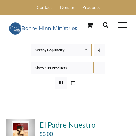
Skip
Contact
Donate
Products
to
content
Sort by
Popularity
Show
108 Products
El Padre Nuestro
$
8.00