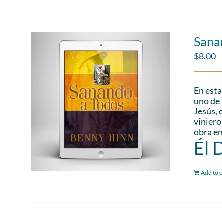
Sana
$
8.00
En esta
uno de 
Jesús, 
viniero
obra en
Él 
Add to c