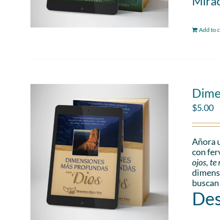
Mirac
Add to c
Dime
$
5.00
Añora u
con fer
ojos, t
dimensi
buscan
Des