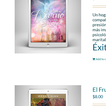
Un hoga
compañe
presión
más imp
psicoló
marital
Éxi
Add to c
El Fr
$
8.00