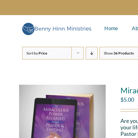
Skip
to
content
Home
Ab
Sort by
Price
Show
36 Products
Mira
$
5.00
Are you
your li
Pastor 