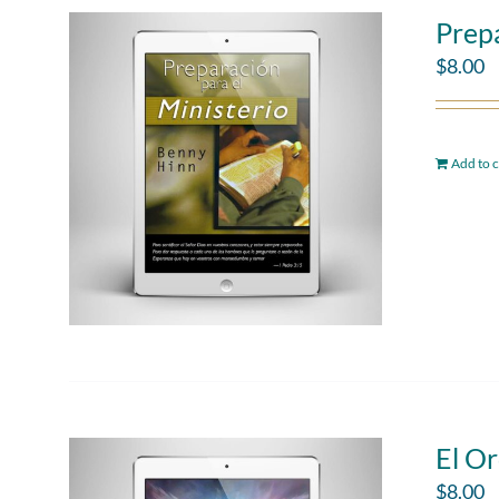
Prepa
$
8.00
Add to c
El Or
$
8.00