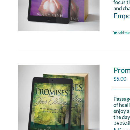
focus t
and cha
Empo
Add to c
Prom
$
5.00
Passag
of heal
enjoy a
the day
be avai