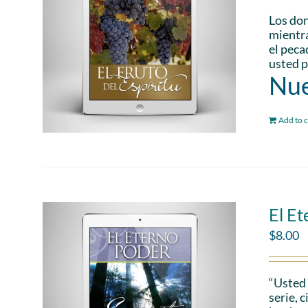
Los don
mientra
el peca
usted p
Nue
Add to c
El Et
$
8.00
“Usted 
serie, 