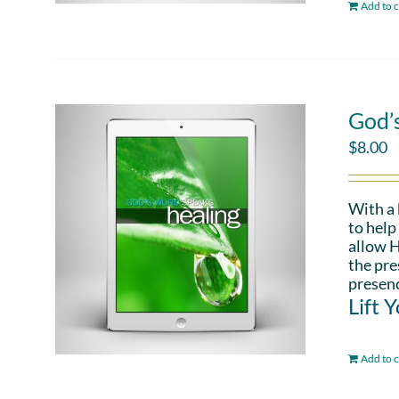
Add to c
God’
$
8.00
With a
to help
allow H
the pre
presenc
Lift 
Add to c