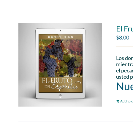
El Fr
$
8.00
Los don
mientra
el peca
usted p
Nue
Add to c