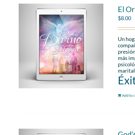
El Or
$
8.00
Un hoga
compañe
presión
más imp
psicoló
marital
Éxi
Add to c
God’