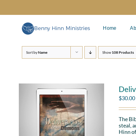
Skip
to
content
Home
Ab
Sort by
Name
Show
108 Products
Deli
$
30.00
The Bib
steal, 
Hinn of