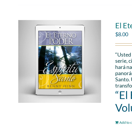
El Et
$
8.00
“Usted 
serie, 
hará na
panorám
Santo. 
transfo
“El
Vol
Add to c