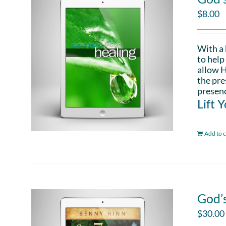
$
8.00
With a
to help
allow H
the pre
presenc
Lift 
Add to c
God’
$
30.00