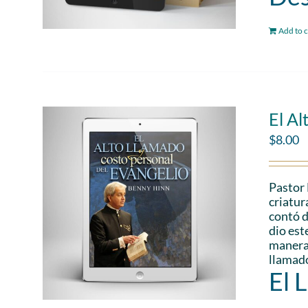
Add to c
El Al
$
8.00
Pastor 
criatur
contó d
dio est
manera 
llamado
El 