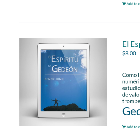
Add to c
El Es
$
8.00
Como lí
numéric
estudio
de valo
trompet
Ged
Add to c