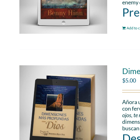
enemy d
Pre
Add to c
Dime
$
5.00
Añora u
con fer
ojos, t
dimensi
buscan
Des