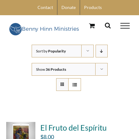
Skip
Contact
Donate
Products
to
content
Sort by
Popularity
Show
36 Products
El Fruto del Espíritu
$
8.00