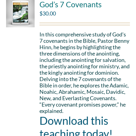
God’s 7 Covenants
$
30.00
In this comprehensive study of God's
7 covenants in the Bible, Pastor Benny
Hinn, he begins by highlighting the
three dimensions of the anointing,
including the anointing for salvation,
the priestly anointing for ministry, and
the kingly anointing for dominion.
Delving into the 7 covenants of the
Bible in order, he explores the Adamic,
Noahic, Abrahamic, Mosaic, Davidic,
New, and Everlasting Covenants.
“Every covenant promises power,” he
explained.
Download this
teaching today!