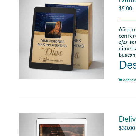
$
5.00
Añora u
con fer
ojos, t
dimensi
buscan
Des
Add to c
Deli
$
30.00