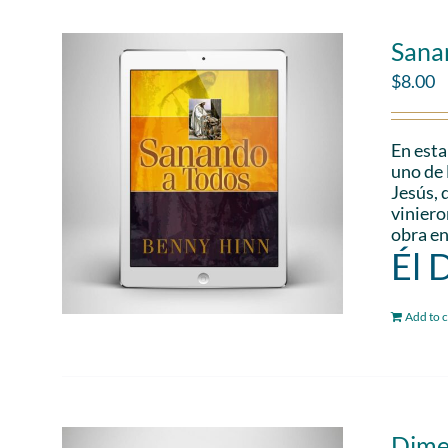
Sana
$
8.00
En esta
uno de 
Jesús, 
viniero
obra en
Él 
Add to c
Dime