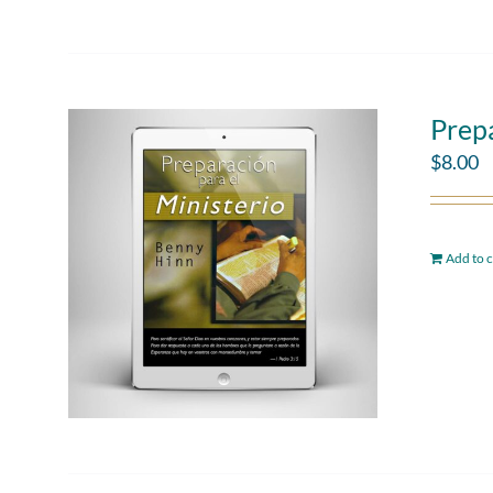
Prepa
$
8.00
Add to c