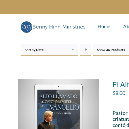
Skip
to
content
Home
Ab
Sort by
Date
Show
36 Products
El Al
$
8.00
Pastor 
criatur
contó d