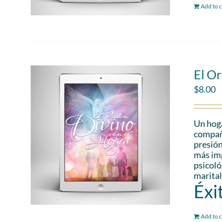
Add to c
El Or
$
8.00
Un hoga
compañe
presión
más imp
psicoló
marital
Éxi
Add to c