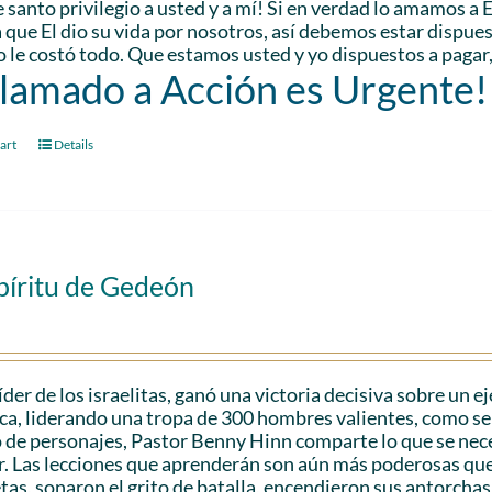
e santo privilegio a usted y a mí! Si en verdad lo amamos a
que El dio su vida por nosotros, así debemos estar dispuest
 le costó todo. Que estamos usted y yo dispuestos a pagar
Llamado a Acción es Urgente!
art
Details
píritu de Gedeón
der de los israelitas, ganó una victoria decisiva sobre un 
a, liderando una tropa de 300 hombres valientes, como se 
 de personajes, Pastor Benny Hinn comparte lo que se nec
r. Las lecciones que aprenderán son aún más poderosas que 
as, sonaron el grito de batalla, encendieron sus antorchas