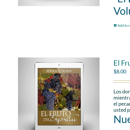
Vol
Add to c
El Fr
$
8.00
Los don
mientra
el peca
usted p
Nue