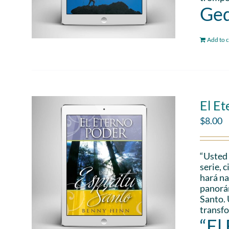
Ged
Add to c
El Et
$
8.00
“Usted 
serie, 
hará na
panorám
Santo. 
transfo
“El