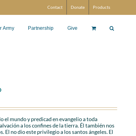
Contact
Donate
Products
r Army
Partnership
Give
o
o el mundo y predicad en evangelio a toda
lvación a los confines de la tierra. Él también nos
 El no dio este privilegio a los santos ángeles. El