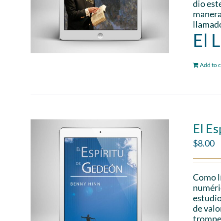
dio est
manera 
llamado
El 
Add to c
El Es
$
8.00
Como lí
numéric
estudio
de valo
trompet