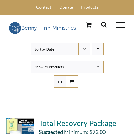
Skip
Contact
Donate
Products
to
content
Sort by
Date
Show
72 Products
Total Recovery Package
Suggested Minimum:
$
73.00