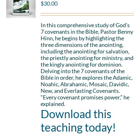
$
30.00
In this comprehensive study of God's
7 covenants in the Bible, Pastor Benny
Hinn, he begins by highlighting the
three dimensions of the anointing,
including the anointing for salvation,
the priestly anointing for ministry, and
the kingly anointing for dominion.
Delving into the 7 covenants of the
Bible in order, he explores the Adamic,
Noahic, Abrahamic, Mosaic, Davidic,
New, and Everlasting Covenants.
“Every covenant promises power,” he
explained.
Download this
teaching today!