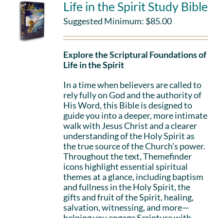
Life in the Spirit Study Bible
Suggested Minimum:
$
85.00
Explore the Scriptural Foundations of
Life in the Spirit
In a time when believers are called to
rely fully on God and the authority of
His Word, this Bible is designed to
guide you into a deeper, more intimate
walk with Jesus Christ and a clearer
understanding of the Holy Spirit as
the true source of the Church’s power.
Throughout the text, Themefinder
icons highlight essential spiritual
themes at a glance, including baptism
and fullness in the Holy Spirit, the
gifts and fruit of the Spirit, healing,
salvation, witnessing, and more—
helping you engage Scripture with