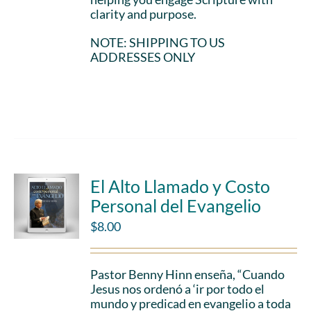
clarity and purpose.
NOTE: SHIPPING TO US
ADDRESSES ONLY
Choose gift
Details
amount
El Alto Llamado y Costo
Personal del Evangelio
$
8.00
Pastor Benny Hinn enseña, “Cuando
Jesus nos ordenó a ‘ir por todo el
mundo y predicad en evangelio a toda