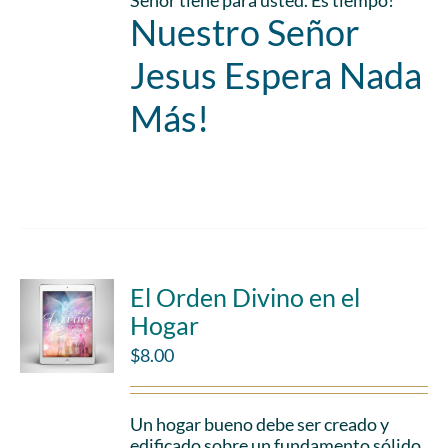
Señor tiene para usted. Es tiempo!
Nuestro Señor
Jesus Espera Nada
Más!
Add to cart
Details
El Orden Divino en el
Hogar
$
8.00
Un hogar bueno debe ser creado y
edificado sobre un fundamento sólido.